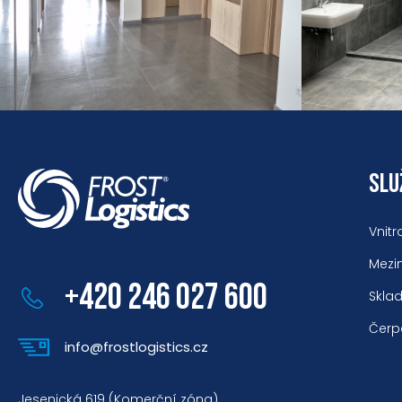
SLU
Vnitr
Mezi
+420 246 027 600
Skla
Čerp
info@frostlogistics.cz
Jesenická 619 (Komerční zóna)