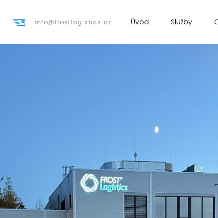
Úvod
Služby
info@frostlogistics.cz