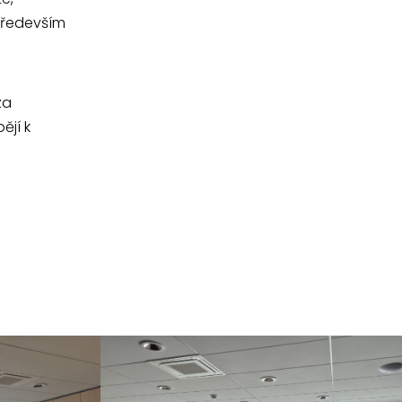
především
za
ějí k