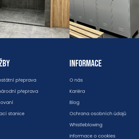
ŽBY
INFORMACE
ostátní přeprava
O nás
národní přeprava
Kariéra
dovaní
Blog
ací stanice
Ochrana osobních údajů
Whistleblowing
Informace o cookies