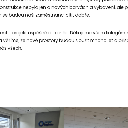
konstrukce nebyla jen o nových barvách a vybavení, ale 
ém se budou naši zaměstnanci cítit dobře.
 tento projekt úspěšně dokončit. Děkujeme všem kolegům 
 věříme, že nové prostory budou sloužit mnoho let a přisp
 nás všech.