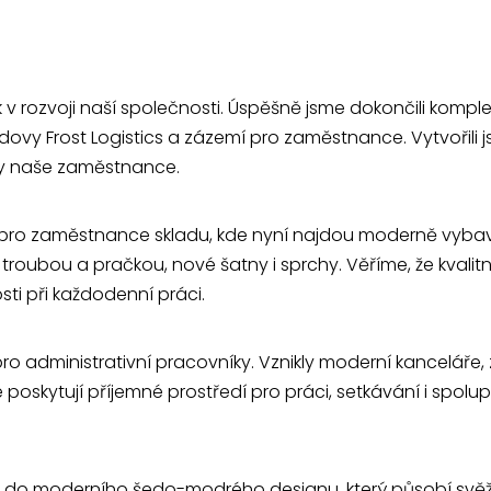
rozvoji naší společnosti. Úspěšně jsme dokončili komple
dovy Frost Logistics a zázemí pro zaměstnance. Vytvořili
ny naše zaměstnance.
pro zaměstnance skladu, kde nyní najdou moderně vyb
 troubou a pračkou, nové šatny i sprchy. Věříme, že kvalit
sti při každodenní práci.
pro administrativní pracovníky. Vznikly moderní kanceláře
é poskytují příjemné prostředí pro práci, setkávání i spolu
do moderního šedo-modrého designu, který působí svěž