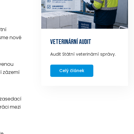
tní
 jsme nové
VETERINÁRNÍ AUDIT
Audit Státní veterinární správy.
avenou
Celý článek
ní zázemí
, zasedací
práci mezi
e,