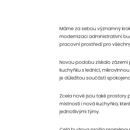
Máme za sebou významný krok v 
modernizaci administrativní bu
pracovní prostředí pro všech
Novou podobu získalo zázemí 
kuchyňku s lednicí, mikrovlnnou
je důležitou součástí spokojeno
Zcela nové jsou také prostory 
místnosti i nová kuchyňka, kter
jednotlivými týmy.
Celá budova prošla proměnou 