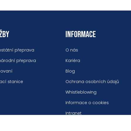
ŽBY
INFORMACE
ostátní přeprava
O nás
národní přeprava
Kariéra
dovaní
Blog
ací stanice
Ochrana osobních údajů
Whistleblowing
Informace o cookies
Intranet
Pravidla pohybu osob v areálu