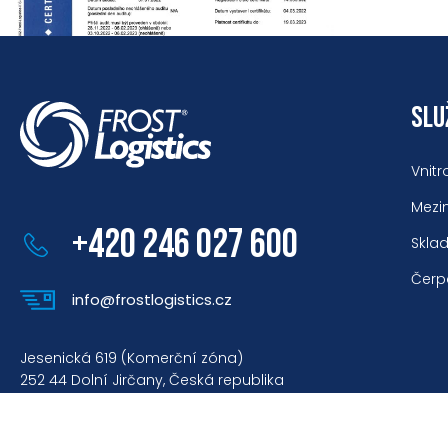
SLU
Vnitr
Mezi
+420 246 027 600
Skla
Čerp
info@frostlogistics.cz
Jesenická 619 (Komerční zóna)
252 44 Dolní Jirčany, Česká republika