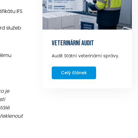
fikátu IFS
ard služeb
VETERINÁRNÍ AUDIT
elému
Audit Státní veterinární správy.
Celý článek
o je
ti
tálé
překlenout