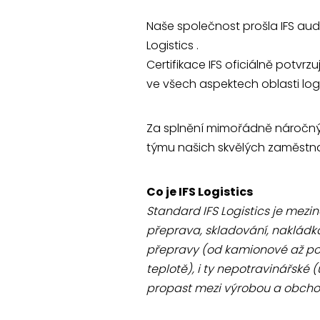
Naše společnost prošla IFS aud
Logistics .
Certifikace IFS oficiálně potvrz
ve všech aspektech oblasti log
Za splnění mimořádně náročných 
týmu našich skvělých zaměstn
Co je IFS Logistics
Standard IFS Logistics je mezin
přeprava, skladování, nakládk
přepravy (od kamionové až po 
teplotě), i ty nepotravinářské 
propast mezi výrobou a obchod