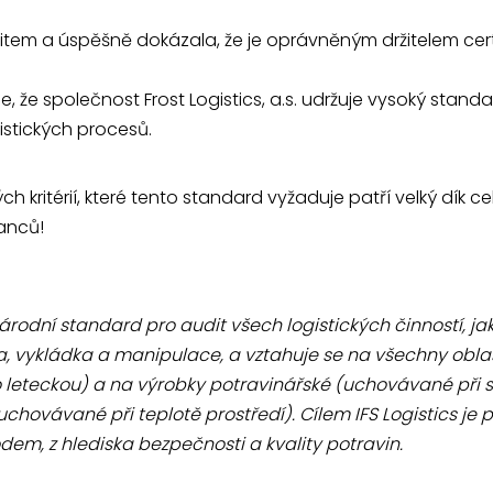
item a úspěšně dokázala, že je oprávněným držitelem certi
uje, že společnost Frost Logistics, a.s. udržuje vysoký stand
istických procesů.
kritérií, které tento standard vyžaduje patří velký dík c
anců!
árodní standard pro audit všech logistických činností, jak
a, vykládka a manipulace, a vztahuje se na všechny oblas
leteckou) a na výrobky potravinářské (uchovávané při s
(uchovávané při teplotě prostředí). Cílem IFS Logistics je 
em, z hlediska bezpečnosti a kvality potravin.